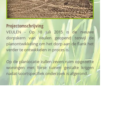
Projectomschrijving
VEULEN - Op 18 juli 2015 is de nieuwe
dorpskern van Veulen geopend terwijl de
planontwikkeling om het dorp aan de flank het
verder te ontwikkelen in proces is.
Op de planlocatie zullen zeven ruim opgezette
woningen met forse tuinen gestalte krijgen
nadat soortspecifiek onderzoek is afgerond.
Projectdetails
Project:
uitbreiding Veulen
Opdrachtgever:
Initiatiefnemer / AROM
Rol:
Adviseur ecologie/ QS en
soortspecifiek onderzoek naar: buizerd,