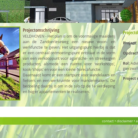
Projectomschrijving
Projectd
VELDHOVEN - Het plan is om de voormalige maalderij
aan de Zandoerleseweg een nieuwe woon- en
Project:
werkfunctie te geven. Het uitgangspunt hierbij is dat
er een centraal ontmoetingspunt ontstaat in de vorm
Opdrach
van een verkooppunt voor agarische- en streekeigen
Rol:
Advi
producten, alsmede een ruimte voor ‘workshops’,
gierzwal
kook-‘shops’ en voor een kleine horecafunctie.
Daarnaast komt er een startpunt voor wandelaars en
Project 
fietsers en een werkruimte voor mandenmakers. De
bedoeling daarbij is om in de silo op de 1e verdieping
en hoger appartementen te realiseren.
contact
• disclaimer •
a