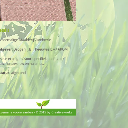
etails
Voormalige Maalderij Zandoerle
tgever:
Drogerij J.B. Theeuwes b.v / AROM
seur ecologie / soortspecifiek onderzoek
uw, huiszwaluw en huismus.
status:
afgerond
lgemene voorwaarden
•
© 2015 by
Creativeworks